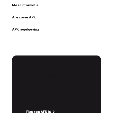
Meer informatie
Alles over APK
APK regelgeving
APK Keuring bij
Vakgarage!
Is het weer tijd voor de jaarlijkse APK? Ga
snel naar Vakgarage bij u in de buurt, en ga
zonder zorgen de weg op!
Plan een APK in