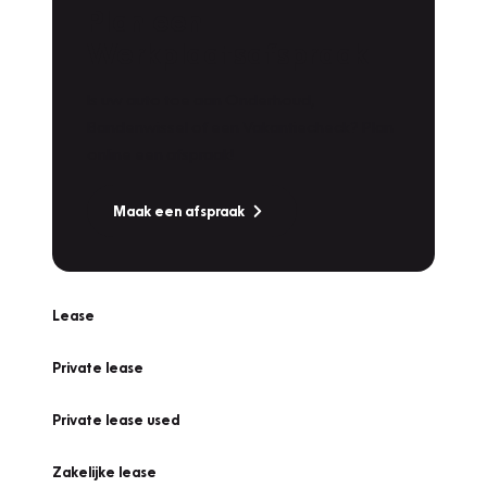
Plan een
Werkplaatsafspraak
Is uw auto toe aan Onderhoud,
Bandenwissel of een Vakantiecheck? Plan
online een afspraak!
Maak een afspraak
Lease
Private lease
Private lease used
Zakelijke lease