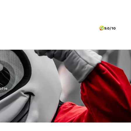
9.0/10
atie.