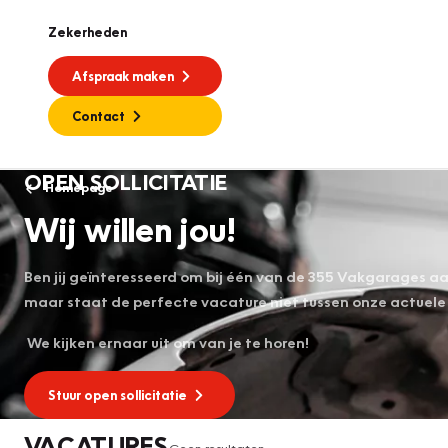
Zekerheden
Afspraak maken
Contact
OPEN SOLLICITATIE
Homepage
Wij willen jou!
Ben jij geïnteresseerd om bij één van de 355 Vakgarages a
maar staat de perfecte vacature niet tussen onze actuele 
We kijken ernaar uit om van je te horen!
Stuur open sollicitatie
VACATURES
Geen resultaten