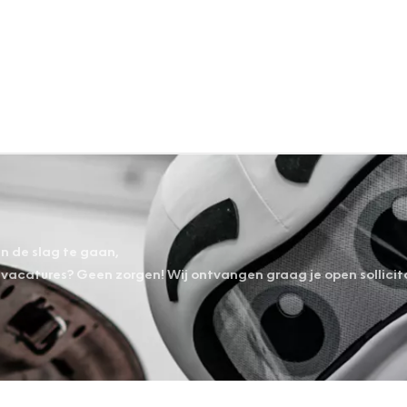
an de slag te gaan,
vacatures? Geen zorgen! Wij ontvangen graag je open sollicit