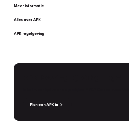
Meer informatie
Alles over APK
APK regelgeving
APK Keuring bij Vakgarage!
Is het weer tijd voor de jaarlijkse APK? Ga snel naar V
Plan een APK in