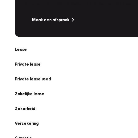
Is uw auto toe aan Onderhoud, Bandenwissel of een Va
Maak een afspraak
Lease
Private lease
Private lease used
Zakelijke lease
Zekerheid
Verzekering