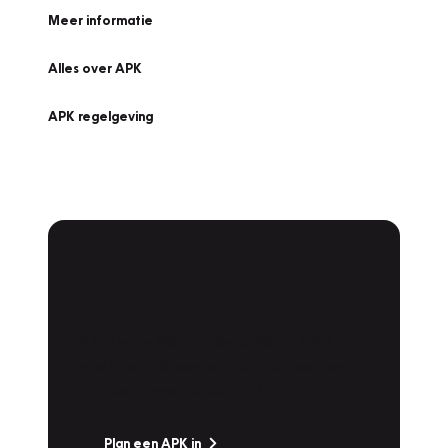
Meer informatie
Alles over APK
APK regelgeving
APK Keuring bij
Vakgarage!
Is het weer tijd voor de jaarlijkse APK? Ga
snel naar Vakgarage bij u in de buurt, en ga
zonder zorgen de weg op!
Plan een APK in