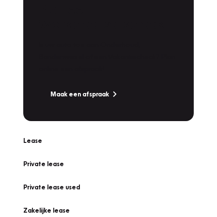
Plan een
Werkplaatsafspraak
Is uw auto toe aan Onderhoud,
Bandenwissel of een Vakantiecheck? Plan
online een afspraak!
Maak een afspraak
Lease
Private lease
Private lease used
Zakelijke lease