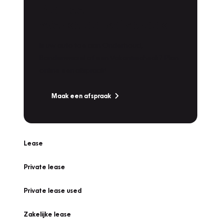
Plan een
Werkplaatsafspraak
Is uw auto toe aan Onderhoud,
Bandenwissel of een Vakantiecheck? Plan
online een afspraak!
Maak een afspraak
Lease
Private lease
Private lease used
Zakelijke lease