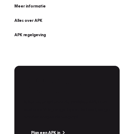
Meer informatie
Alles over APK
APK regelgeving
APK Keuring bij
Vakgarage!
Is het weer tijd voor de jaarlijkse APK? Ga
snel naar Vakgarage bij u in de buurt, en ga
zonder zorgen de weg op!
Plan een APK in