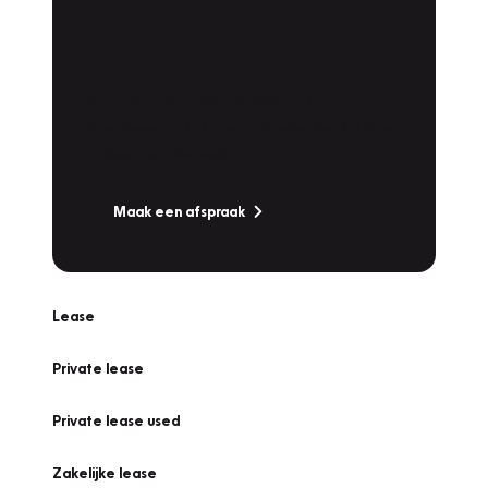
Plan een
Werkplaatsafspraak
Is uw auto toe aan Onderhoud,
Bandenwissel of een Vakantiecheck? Plan
online een afspraak!
Maak een afspraak
Lease
Private lease
Private lease used
Zakelijke lease