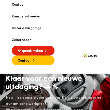
Contact
Kom gerust verder
Historie vakgarage
Zekerheden
Afspraak maken
9.0/10
Contact
Klaar voor een nieuwe
Vacatures
uitdaging? 🚗🔧
Heb jij een passie voor auto’s en ben je op zoek naar een
dynamische werkplek?
Bij Vakgarage Newo in Soest zoeken we een